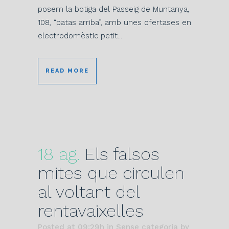
posem la botiga del Passeig de Muntanya,
108, “patas arriba”, amb unes ofertases en
electrodomèstic petit...
READ MORE
18 ag.
Els falsos
mites que circulen
al voltant del
rentavaixelles
Posted at 09:29h
in Sense categoria
by