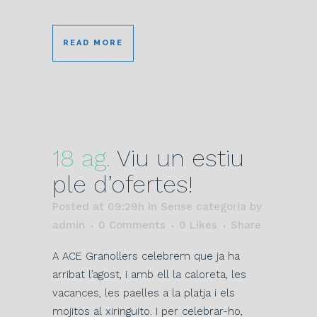
READ MORE
18 ag.
Viu un estiu
ple d’ofertes!
Posted at 09:29h
in Sense categoria
by
admin
0 Comments
0
Likes
Share
A ACE Granollers celebrem que ja ha
arribat l’agost, i amb ell la caloreta, les
vacances, les paelles a la platja i els
mojitos al xiringuito. I per celebrar-ho,