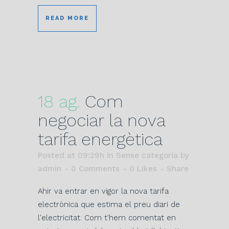
READ MORE
18 ag.
Com
negociar la nova
tarifa energètica
Posted at 09:29h
in Sense categoria
by
admin
0 Comments
0
Likes
Share
Ahir va entrar en vigor la nova tarifa
electrònica que estima el preu diari de
l'electricitat. Com t'hem comentat en