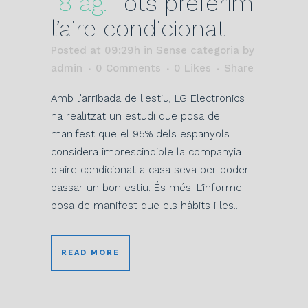
18 ag.
Tots preferim
l’aire condicionat
Posted at 09:29h
in Sense categoria
by
admin
0 Comments
0
Likes
Share
Amb l'arribada de l'estiu, LG Electronics
ha realitzat un estudi que posa de
manifest que el 95% dels espanyols
considera imprescindible la companyia
d'aire condicionat a casa seva per poder
passar un bon estiu. És més. L’informe
posa de manifest que els hàbits i les...
READ MORE