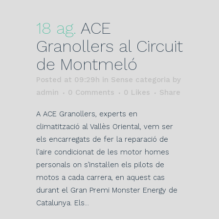
18 ag.
ACE
Granollers al Circuit
de Montmeló
Posted at 09:29h
in Sense categoria
by
admin
0 Comments
0
Likes
Share
A ACE Granollers, experts en
climatització al Vallès Oriental, vem ser
els encarregats de fer la reparació de
l’aire condicionat de les motor homes
personals on s’instal·len els pilots de
motos a cada carrera, en aquest cas
durant el Gran Premi Monster Energy de
Catalunya. Els...