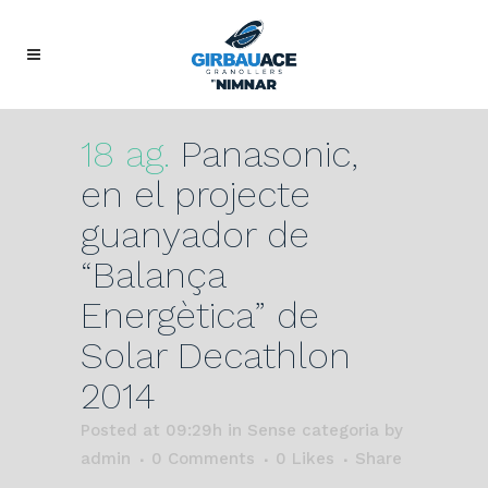
18 ag.
Panasonic,
en el projecte
guanyador de
“Balança
Energètica” de
Solar Decathlon
2014
Posted at 09:29h
in Sense categoria
by
admin
0 Comments
0
Likes
Share