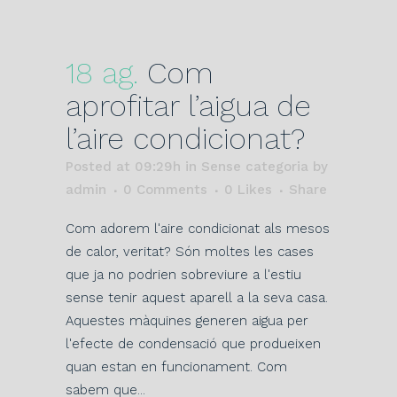
18 ag.
Com
aprofitar l’aigua de
l’aire condicionat?
Posted at 09:29h
in Sense categoria
by
admin
0 Comments
0
Likes
Share
Com adorem l'aire condicionat als mesos
de calor, veritat? Són moltes les cases
que ja no podrien sobreviure a l'estiu
sense tenir aquest aparell a la seva casa.
Aquestes màquines generen aigua per
l'efecte de condensació que produeixen
quan estan en funcionament. Com
sabem que...