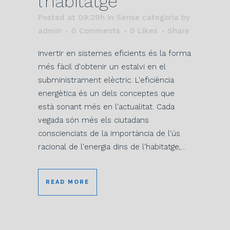
l’habitatge
Posted at 09:29h
in Sense categoria
by
admin
0 Comments
0
Likes
Share
Invertir en sistemes eficients és la forma
més fàcil d'obtenir un estalvi en el
subministrament elèctric. L'eficiència
energètica és un dels conceptes que
està sonant més en l'actualitat. Cada
vegada són més els ciutadans
conscienciats de la importància de l'ús
racional de l'energia dins de l'habitatge,...
READ MORE