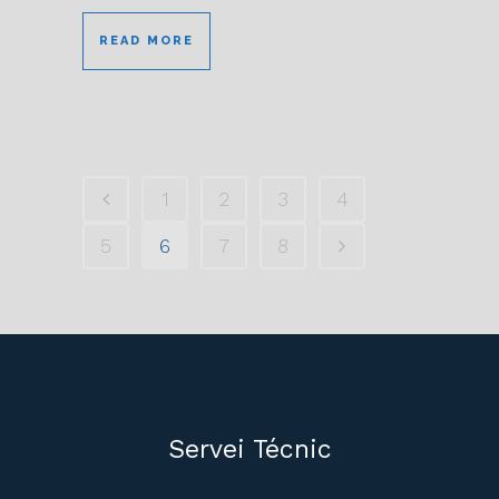
READ MORE
1
2
3
4
5
6
7
8
Servei Técnic