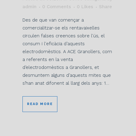
admin
0 Comments
0
Likes
Share
Des de que van començar a
comercialitzar-se els rentavaixelles
circulen falses creences sobre l'ús, el
consum i l'eficàcia d’aquests
electrodomèstics. A ACE Granollers, com
a referents en la venta
d’electrodomèstics a Granollers, et
desmuntem alguns d’aquests mites que
s’han anat difonent al llarg dels anys: 1....
READ MORE