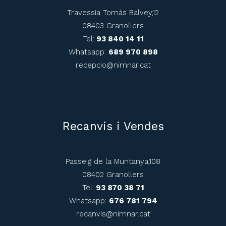
Travessia Tomàs Balvey,12
08403 Granollers
Tel:
93 840 14 11
Whatsapp:
689 970 898
recepcio@nimnar.cat
Recanvis i Vendes
Passeig de la Muntanya,108
08402 Granollers
Tel:
93 870 38 71
Whatsapp:
676 781 794
recanvis@nimnar.cat