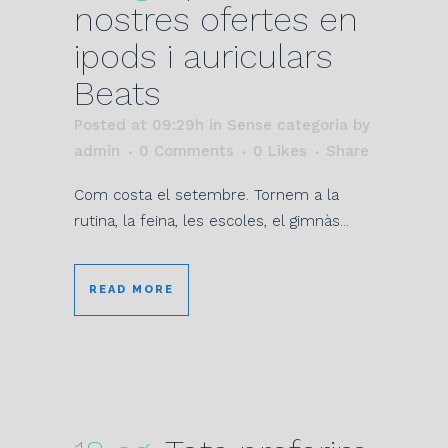
nostres ofertes en
ipods i auriculars
Beats
Posted at 09:29h
in Sense categoria
by
admin
0 Comments
0
Likes
Share
Com costa el setembre. Tornem a la
rutina, la feina, les escoles, el gimnàs...
READ MORE