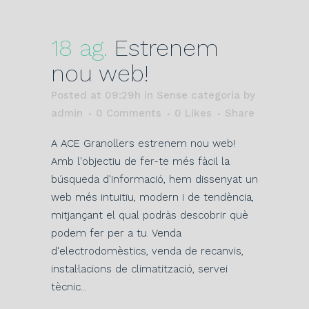
18 ag.
Estrenem
nou web!
Posted at 09:29h
in Sense categoria
by
admin
0 Comments
0
Likes
Share
A ACE Granollers estrenem nou web!
Amb l'objectiu de fer-te més fàcil la
búsqueda d'informació, hem dissenyat un
web més intuitïu, modern i de tendència,
mitjançant el qual podràs descobrir què
podem fer per a tu. Venda
d'electrodomèstics, venda de recanvis,
instal·lacions de climatització, servei
tècnic...