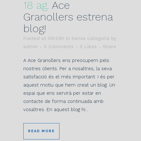
18 ag.
Ace
Granollers estrena
blog!
Posted at 09:29h
in Sense categoria
by
admin
0 Comments
0
Likes
Share
A Ace Granollers ens preocupem pels
nostres clients. Per a nosaltres, la seva
satisfacció és el més important. I és per
aquest motiu que hem creat un blog. Un
espai que ens servirà per estar en
contacte de forma continuada amb
vosaltres. En aquest blog hi...
READ MORE