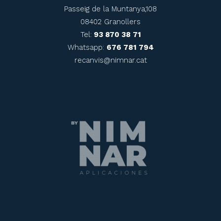
Passeig de la Muntanya,108
08402 Granollers
Tel:
93 870 38 71
Whatsapp:
676 781 794
recanvis@nimnar.cat