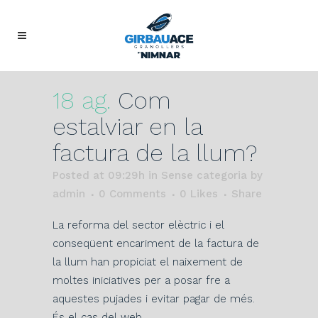
18 ag.
Com
estalviar en la
factura de la llum?
Posted at 09:29h
in Sense categoria
by
admin
0 Comments
0
Likes
Share
La reforma del sector elèctric i el
conseqüent encariment de la factura de
la llum han propiciat el naixement de
moltes iniciatives per a posar fre a
aquestes pujades i evitar pagar de més.
És el cas del web