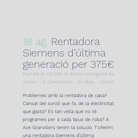
18 ag.
Rentadora
Siemens d’última
generació per 375€
Posted at 09:29h
in Sense categoria
by
admin
0 Comments
0
Likes
Share
Problemes amb la rentadora de casa?
Cansat del soroll que fa, de la electricitat
que gasta? És tan vella que no té
programes per a cada tipus de roba? A
Ace Granollers tenim la solució. T'oferim
una rentadora Siemens d'última