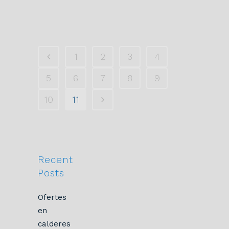
1
2
3
4
5
6
7
8
9
10
11
Recent
Posts
Ofertes
en
calderes