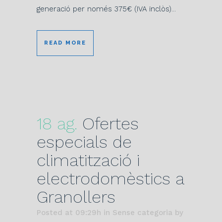
generació per només 375€ (IVA inclòs)...
READ MORE
18 ag.
Ofertes
especials de
climatització i
electrodomèstics a
Granollers
Posted at 09:29h
in Sense categoria
by