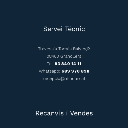
Servei Técnic
Travessia Tomàs Balvey,12
08403 Granollers
Tel:
93 840 14 11
Whatsapp:
689 970 898
recepcio@nimnar.cat
Recanvis i Vendes