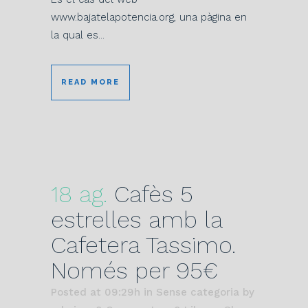
www.bajatelapotencia.org, una pàgina en
la qual es...
READ MORE
18 ag.
Cafès 5
estrelles amb la
Cafetera Tassimo.
Només per 95€
Posted at 09:29h
in Sense categoria
by