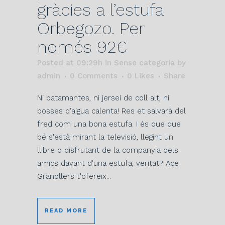
gràcies a l’estufa
Orbegozo. Per
només 92€
Posted at 09:29h
in Sense categoria
by
admin
0 Comments
0
Likes
Share
Ni batamantes, ni jersei de coll alt, ni
bosses d'aigua calenta! Res et salvarà del
fred com una bona estufa. I és que que
bé s'està mirant la televisió, llegint un
llibre o disfrutant de la companyia dels
amics davant d'una estufa, veritat? Ace
Granollers t'ofereix...
READ MORE