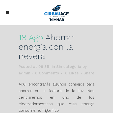
18 Ago
Ahorrar
energía con la
nevera
Posted at 09:31h
in Sin categoría
by
admin
0 Comments
0
Likes
Share
Aquí encontrarás algunos consejos para
ahorrar en la factura de la luz. Nos
centraremos en uno de los
electrodomésticos que más energía
consume, el frigorífico.