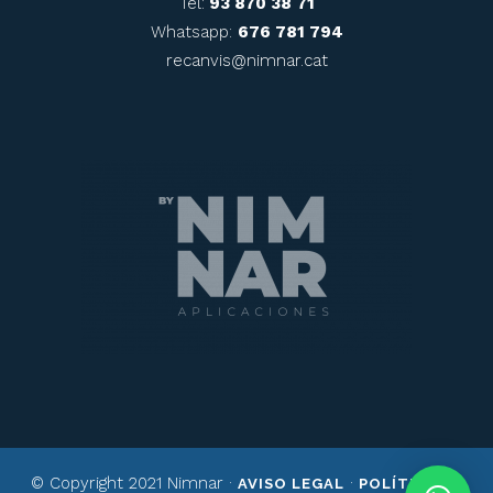
Tel:
93 870 38 71
Whatsapp:
676 781 794
recanvis@nimnar.cat
© Copyright 2021 Nimnar ·
·
AVISO LEGAL
POLÍTICA DE