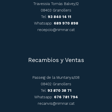
Travessia Tomàs Balvey,12
08403 Granollers
Tel:
93 840 14 11
Whatsapp:
689 970 898
recepcio@nimnar.cat
Recambios y Ventas
Passeig de la Muntanya,108
08402 Granollers
Tel:
93 870 38 71
Whatsapp:
676 781 794
recanvis@nimnar.cat