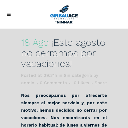
18 Ago
¡Este agosto
no cerramos por
vacaciones!
Posted at 09:31h
in Sin categoría
by
admin
0 Comments
0
Likes
Share
Nos preocupamos por ofrecerte
siempre el mejor servicio y, por este
motivo, hemos decidido no cerrar por
vacaciones. Nos encontrarás en el
horario habitual: de lunes a viernes de