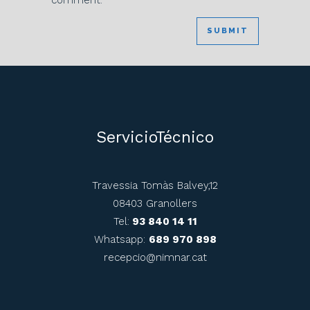
ServicioTécnico
Travessia Tomàs Balvey,12
08403 Granollers
Tel:
93 840 14 11
Whatsapp:
689 970 898
recepcio@nimnar.cat