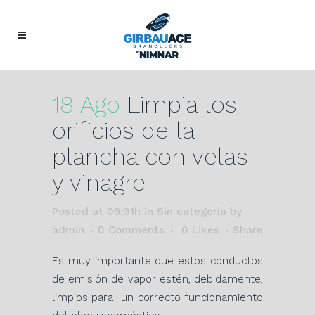
18 Ago
Limpia los
orificios de la
plancha con velas
y vinagre
Posted at 09:31h
in Sin categoría
by
admin
0 Comments
0
Likes
Share
Es muy importante que estos conductos
de emisión de vapor estén, debidamente,
limpios para un correcto funcionamiento