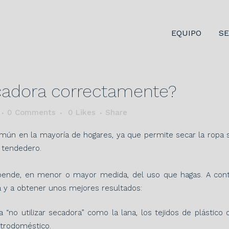
EQUIPO
SE
ecadora correctamente?
0 Comments
0
Likes
Share
ún en la mayoría de hogares, ya que permite secar la ropa s
n tendedero.
pende, en menor o mayor medida, del uso que hagas. A cont
 y a obtener unos mejores resultados:
“no utilizar secadora” como la lana, los tejidos de plástico o
ctrodoméstico.