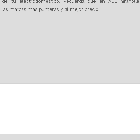
il de tu electrodoméstico. Recuerda que en ACE Granol
las marcas más punteras y al mejor precio.