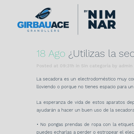
18 Ago
¿Utilizas la s
Posted at 09:31h
in Sin categoría
by
admin
La secadora es un electrodoméstico muy com
lloviendo o porque no tienes espacio para u
La esperanza de vida de estos aparatos de
ayudarán a hacer un buen uso de la secadora
• No pongas prendas de ropa con la etiqueta 
puedes echarlas a perder o estropear el ele