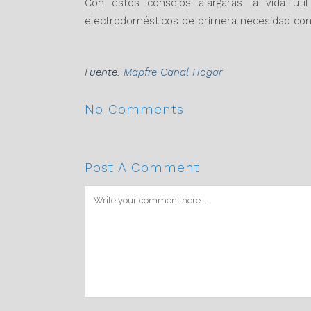
Con estos consejos alargarás la vida út
electrodomésticos
de primera necesidad con 
Fuente:
Mapfre Canal Hogar
No Comments
Post A Comment