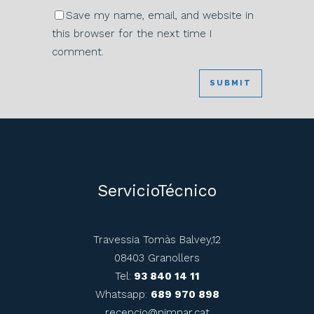
Save my name, email, and website in
this browser for the next time I
comment.
ServicioTécnico
Travessia Tomàs Balvey,12
08403 Granollers
Tel:
93 840 14 11
Whatsapp:
689 970 898
recepcio@nimnar.cat