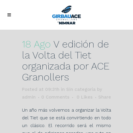
18 Ago
V edición de
la Volta del Tiet
organizada por ACE
Granollers
Posted at 09:31h
in Sin categoría
by
admin
0 Comments
0
Likes
Share
Un año más volvemos a organizar la Volta
del Tiet que se está convirtiendo en todo
un clásico. El recorrido será el mismo