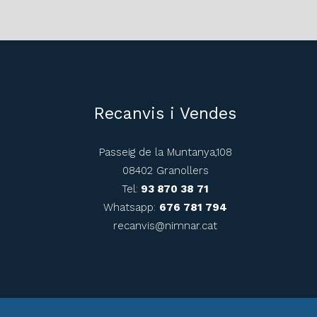
Recanvis i Vendes
Passeig de la Muntanya,108
08402 Granollers
Tel:
93 870 38 71
Whatsapp:
676 781 794
recanvis@nimnar.cat