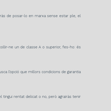
auràs de posar-lo en marxa sense estar ple, el
collir-ne un de classe A o superior, fes-ho: és
ca l’opció que millors condicions de garantia
ingui rentat delicat o no, però agrairàs tenir