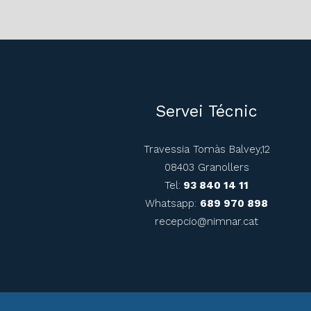
Servei Técnic
Travessia Tomàs Balvey,12
08403 Granollers
Tel:
93 840 14 11
Whatsapp:
689 970 898
recepcio@nimnar.cat