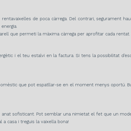
 un rentavaixelles de poca càrrega. Del contrari, segurament h
 energia.
arell que permeti la màxima càrrega per aprofitar cada rentat.
tic i el teu estalvi en la factura. Si tens la possibilitat d’es
domèstic que pot espatllar-se en el moment menys oportú. Bus
nat sofisticant. Pot semblar una nimietat el fet que un model t
a casa i treguis la vaixella bona!