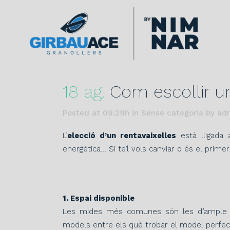
18 ag.
Com escollir un
Posted at 09:29h
in Sense categoria
by
ad
L’
elecció d’un rentavaixelles
està lligada 
energètica… Si te’l vols canviar o és el prim
1. Espai disponible
Les mides més comunes són les d’ample 4
models entre els què trobar el model perfect