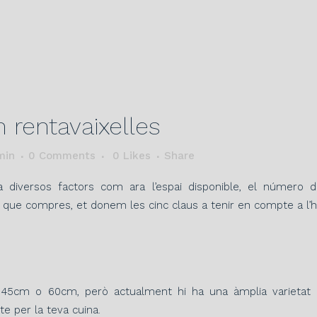
 rentavaixelles
min
0 Comments
0
Likes
Share
a diversos factors com ara l’espai disponible, el número de
er que compres, et donem les cinc claus a tenir en compte a l’
5cm o 60cm, però actualment hi ha una àmplia varietat
e per la teva cuina.