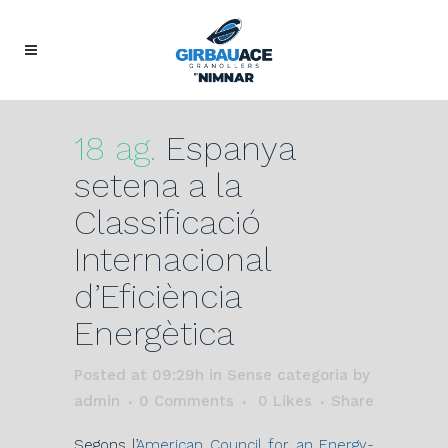
18 ag.
Espanya
setena a la
Classificació
Internacional
d’Eficiència
Energètica
Posted at 09:29h
in Sense categoria
by
admin
0 Comments
0
Likes
Share
Segons l’
American Council for an Energy-