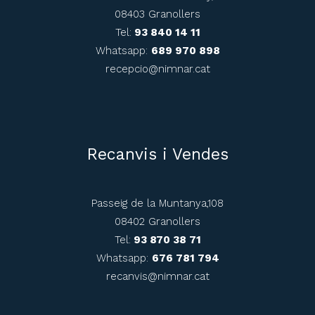
08403 Granollers
Tel:
93 840 14 11
Whatsapp:
689 970 898
recepcio@nimnar.cat
Recanvis i Vendes
Passeig de la Muntanya,108
08402 Granollers
Tel:
93 870 38 71
Whatsapp:
676 781 794
recanvis@nimnar.cat