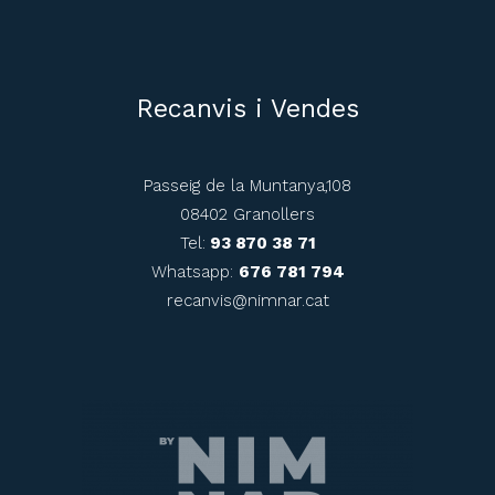
Recanvis i Vendes
Passeig de la Muntanya,108
08402 Granollers
Tel:
93 870 38 71
Whatsapp:
676 781 794
recanvis@nimnar.cat