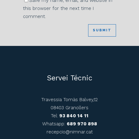
Save my name, email, and website in
this browser for the next time I
comment.
Servei Técnic
Travessia Tomàs Balvey,12
08403 Granollers
Tel:
93 840 14 11
Whatsapp:
689 970 898
recepcio@nimnar.cat