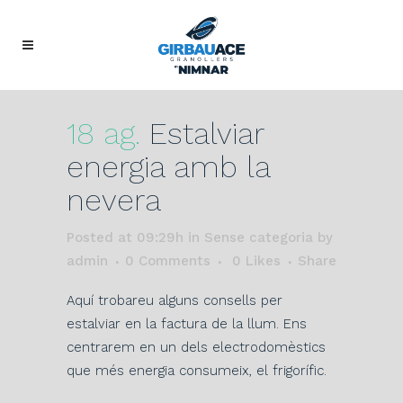
18 ag.
Estalviar
energia amb la
nevera
Posted at 09:29h
in Sense categoria
by
admin
0 Comments
0
Likes
Share
Aquí trobareu alguns consells per
estalviar en la factura de la llum. Ens
centrarem en un dels electrodomèstics
que més energia consumeix, el frigorífic.