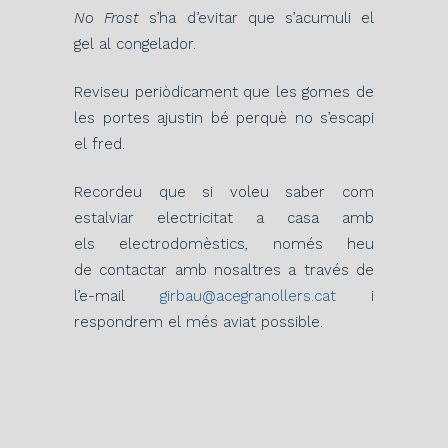
No Frost
s’ha d’evitar que s’acumuli el
gel al congelador.
Reviseu periòdicament que les gomes de
les portes ajustin bé perquè no s’escapi
el fred.
Recordeu que si voleu saber com
estalviar electricitat a casa amb
els electrodomèstics, només heu
de contactar amb nosaltres a través de
l’e-mail
girbau@acegranollers.cat
i
respondrem el més aviat possible.