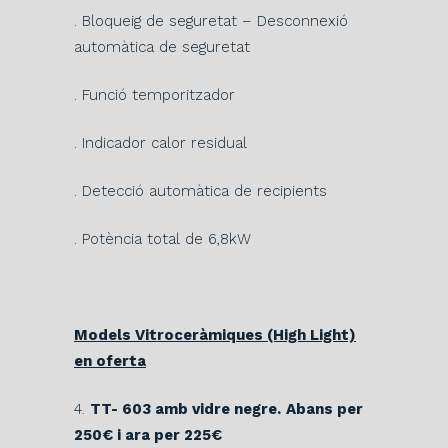
. Bloqueig de seguretat – Desconnexió
automàtica de seguretat
. Funció temporitzador
. Indicador calor residual
. Detecció automàtica de recipients
. Potència total de 6,8kW
Models Vitroceràmiques (High Light)
en oferta
4.
TT- 603 amb vidre negre.
Abans per
250€ i ara per 225€