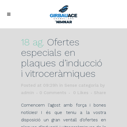
18 ag.
Ofertes
especials en
plaques d’inducció
i vitroceràmiques
Posted at 09:29h
in Sense categoria
by
admin
0 Comments
0
Likes
Share
Comencem l’agost amb força i bones
notícies! I és que teniu a la vostra
disposició un gran ventall d’ofertes en