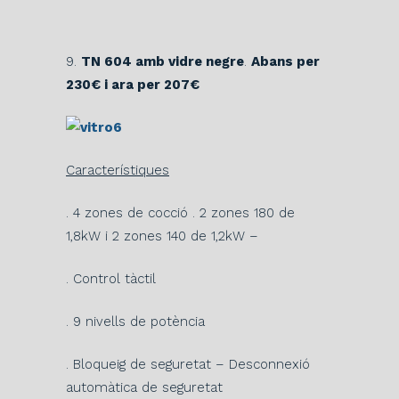
9.
TN 604 amb vidre negre
.
Abans per
230€ i ara per 207€
Característiques
. 4 zones de cocció . 2 zones 180 de
1,8kW i 2 zones 140 de 1,2kW –
. Control tàctil
. 9 nivells de potència
. Bloqueig de seguretat – Desconnexió
automàtica de seguretat