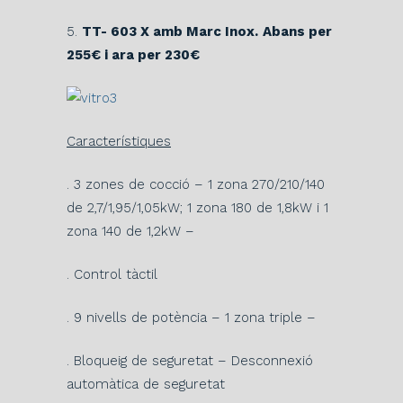
5.
TT- 603 X amb Marc Inox.
Abans per
255€ i ara per 230€
Característiques
. 3 zones de cocció – 1 zona 270/210/140
de 2,7/1,95/1,05kW; 1 zona 180 de 1,8kW i 1
zona 140 de 1,2kW –
. Control tàctil
. 9 nivells de potència – 1 zona triple –
. Bloqueig de seguretat – Desconnexió
automàtica de seguretat