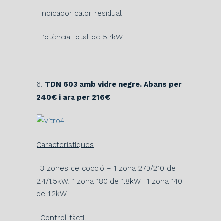
. Indicador calor residual
. Potència total de 5,7kW
6.
TDN 603 amb vidre negre. Abans per
240€ i ara per 216€
Característiques
. 3 zones de cocció – 1 zona 270/210 de
2,4/1,5kW; 1 zona 180 de 1,8kW i 1 zona 140
de 1,2kW –
. Control tàctil