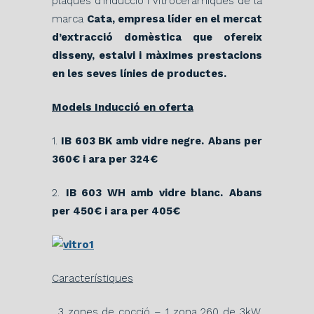
plaques d’inducció i vitroceràmiques de la
marca
Cata, empresa líder en el mercat
d’extracció domèstica que ofereix
disseny, estalvi i màximes prestacions
en les seves línies de productes.
Models Inducció en oferta
1.
IB 603 BK amb vidre negre.
Abans per
360€ i ara per 324€
2.
IB 603 WH amb vidre blanc.
Abans
per 450€ i ara per 405€
Característiques
. 3 zones de cocció – 1 zona 260 de 3kW,