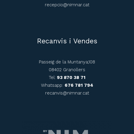
recepcio@nimnar.cat
Recanvis i Vendes
Passeig de la Muntanya,108
08402 Granollers
Tel:
93 870 38 71
Whatsapp:
676 781 794
recanvis@nimnar.cat